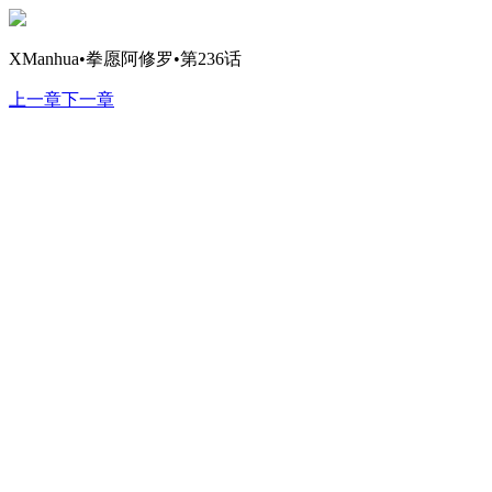
XManhua•拳愿阿修罗•第236话
上一章
下一章