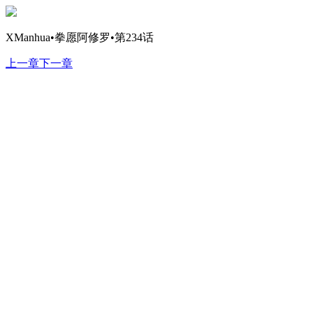
XManhua•拳愿阿修罗•第234话
上一章
下一章