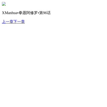
XManhua•拳愿阿修罗•第96话
上一章
下一章