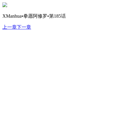
XManhua•拳愿阿修罗•第185话
上一章
下一章