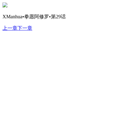
XManhua•拳愿阿修罗•第29话
上一章
下一章