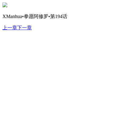
XManhua•拳愿阿修罗•第194话
上一章
下一章