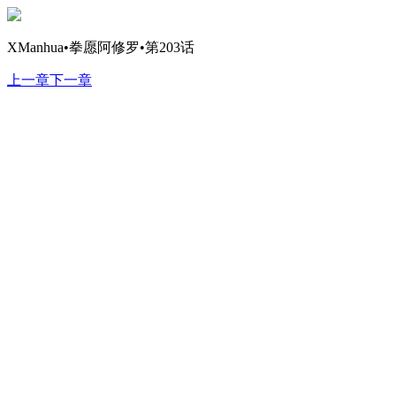
XManhua•拳愿阿修罗•第203话
上一章
下一章