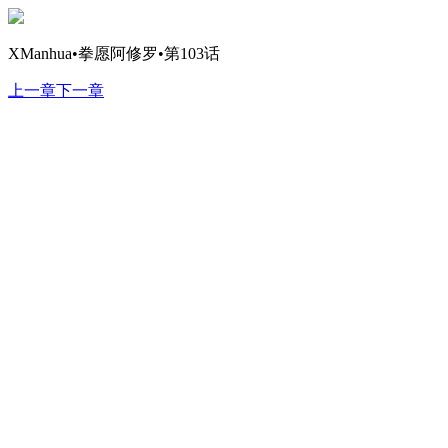
XManhua•拳愿阿修罗•第103话
上一章
下一章