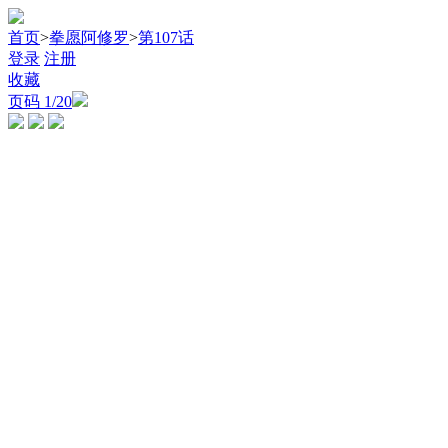
首页
>
拳愿阿修罗
>
第107话
登录
注册
收藏
页码
1
/20