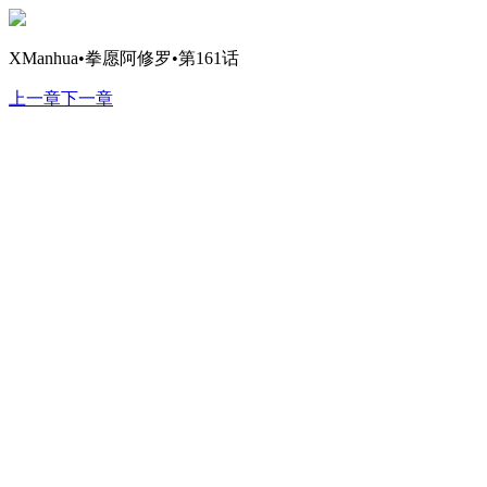
XManhua•拳愿阿修罗•第161话
上一章
下一章