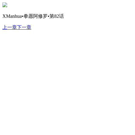
XManhua•拳愿阿修罗•第82话
上一章
下一章