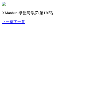
XManhua•拳愿阿修罗•第170话
上一章
下一章