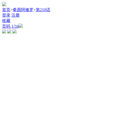
首页
>
拳愿阿修罗
>
第210话
登录
注册
收藏
页码
1
/34