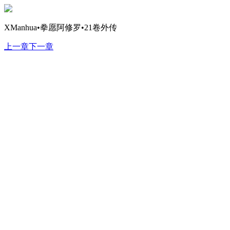
XManhua•拳愿阿修罗•21卷外传
上一章
下一章