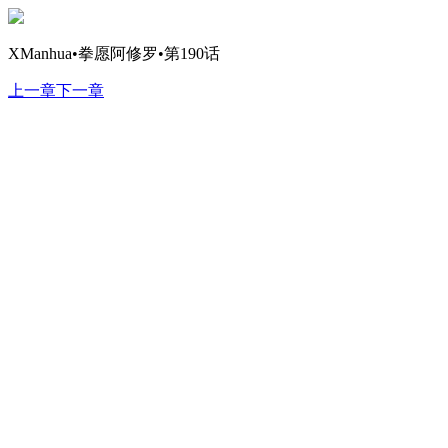
XManhua•拳愿阿修罗•第190话
上一章
下一章