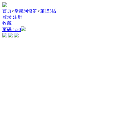
首页
>
拳愿阿修罗
>
第153话
登录
注册
收藏
页码
1
/20