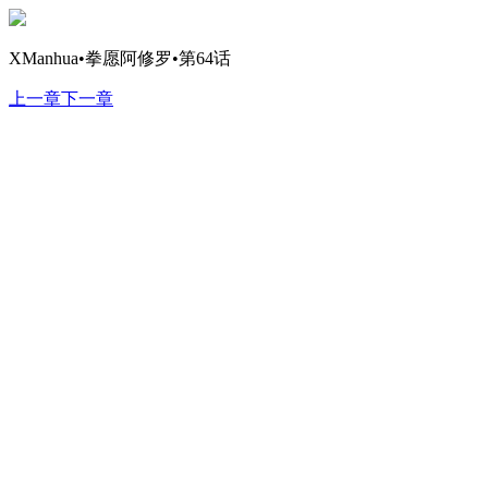
XManhua•拳愿阿修罗•第64话
上一章
下一章