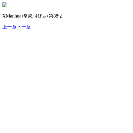
XManhua•拳愿阿修罗•第88话
上一章
下一章