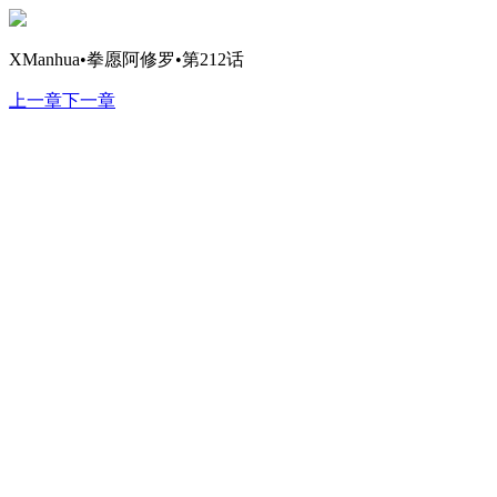
XManhua•拳愿阿修罗•第212话
上一章
下一章