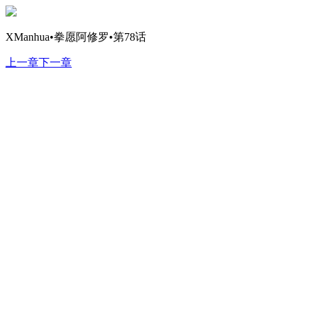
XManhua•拳愿阿修罗•第78话
上一章
下一章