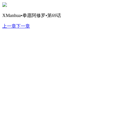
XManhua•拳愿阿修罗•第69话
上一章
下一章