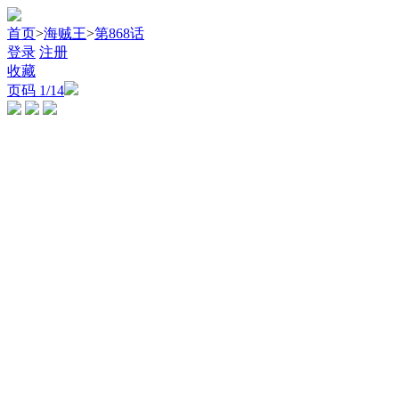
首页
>
海贼王
>
第868话
登录
注册
收藏
页码
1
/14