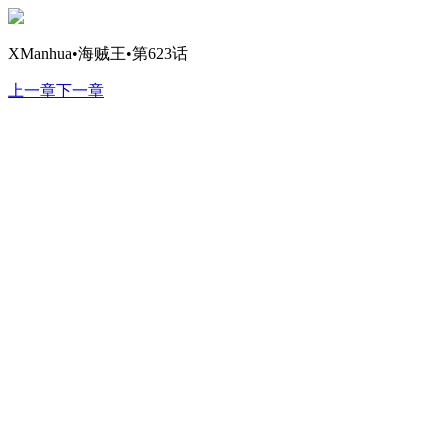
XManhua•海贼王•第623话
上一章
下一章