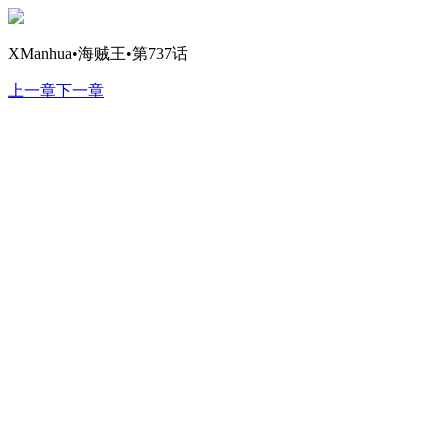
XManhua•海贼王•第737话
上一章
下一章