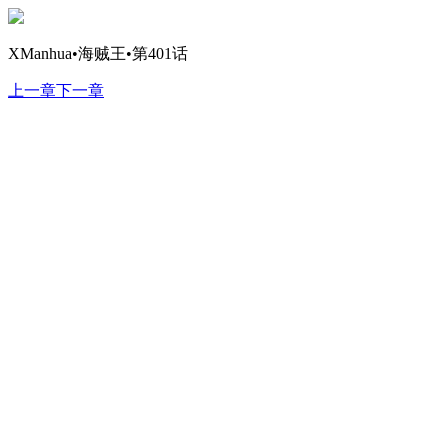
XManhua•海贼王•第401话
上一章
下一章