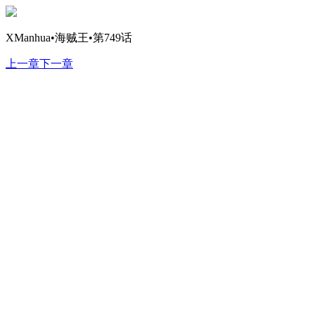
XManhua•海贼王•第749话
上一章
下一章