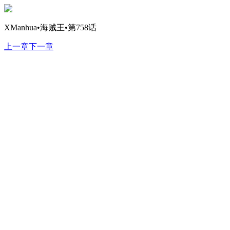
XManhua•海贼王•第758话
上一章
下一章