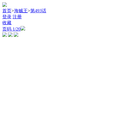
首页
>
海贼王
>
第493话
登录
注册
收藏
页码
1
/20