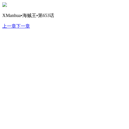
XManhua•海贼王•第653话
上一章
下一章