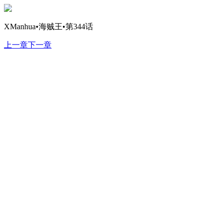
XManhua•海贼王•第344话
上一章
下一章