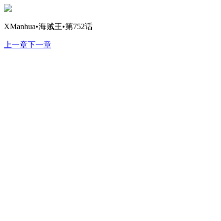
XManhua•海贼王•第752话
上一章
下一章