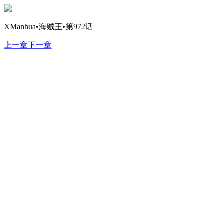
XManhua•海贼王•第972话
上一章
下一章