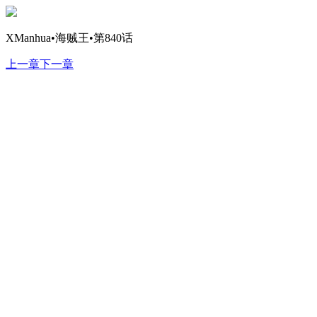
XManhua•海贼王•第840话
上一章
下一章