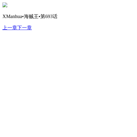
XManhua•海贼王•第693话
上一章
下一章