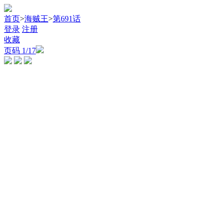
首页
>
海贼王
>
第691话
登录
注册
收藏
页码
1
/17