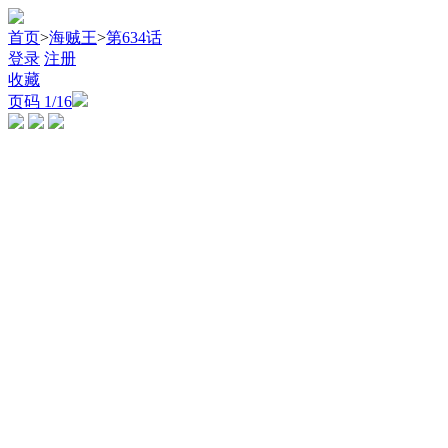
首页
>
海贼王
>
第634话
登录
注册
收藏
页码
1
/16