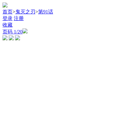
首页
>
鬼灭之刃
>
第91话
登录
注册
收藏
页码
1
/20