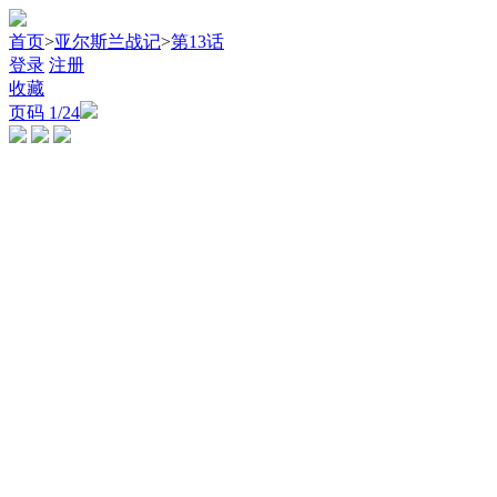
首页
>
亚尔斯兰战记
>
第13话
登录
注册
收藏
页码
1
/24