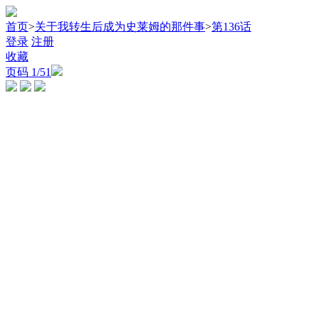
首页
>
关于我转生后成为史莱姆的那件事
>
第136话
登录
注册
收藏
页码
1
/51