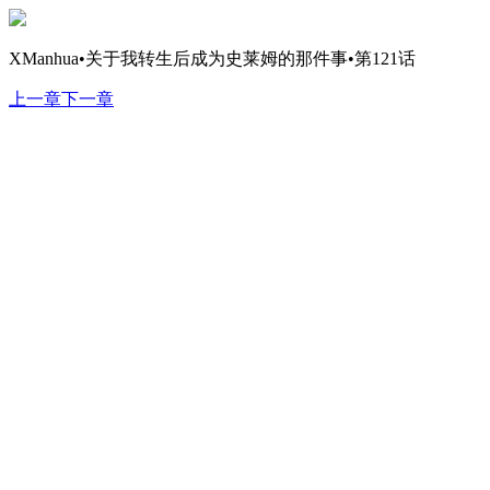
XManhua•关于我转生后成为史莱姆的那件事•第121话
上一章
下一章