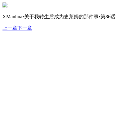
XManhua•关于我转生后成为史莱姆的那件事•第86话
上一章
下一章