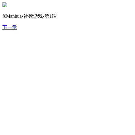
XManhua•社死游戏•第1话
下一章