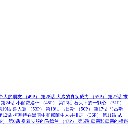
两个人的朋友
（49P）
第28话 大炮的真实威力
（55P）
第27话 求
第24话 小伽费洛什
（45P）
第23话 石头下的一颗心
（51P）
第19话 兽人窟
（53P）
第18话 马吕斯
（50P）
第17话 马吕斯
第12话 柯塞特在黑暗中和那陌生人并排走
（36P）
第11话 从
4P）
第6话 身着丧服的马德兰
（47P）
第5话 母亲和母亲的相遇