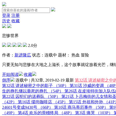
登录
注册
历史
收藏
悲惨世界
2.0分
作者：
新进隆広
状态：
连载中
题材：
热血
冒险
只要无知与悲惨在大地之上滋长，这个故事就绽放着光芒，继
开始阅读
收藏
倒序
连载中 | 共32章, 2019-02-19
最新
第32话 讲述秘密之中
第32话 讲述秘密之中的影子
（50P）
第31话 沙威的变调
（48
生的挣扎继以垂死的挣扎
（54P）
第26话 在皮埃特街加入队
第22话 囚犯们的送葬队
（50P）
第21话 卜吕梅街的儿女情和
（42P）
第16话 缪尚咖啡店
（45P）
第15话 外祖和外孙
（41P
24601号变成9430号
（66P）
第10话 商马蒂厄事件
（50P）
第
（49P）
第4话 欢乐的滑稽终局
（48P）
第3话 痛哭
（103P）