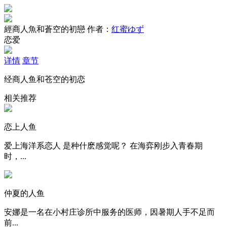
經商人魚和蒼空的初戀
作者：
红蜜ゆず
恋爱
详情
章节
经商人鱼和苍空的初恋
相关推荐
恋上人鱼
爱上海洋系恋人 是种什麽感觉呢？ 在海弈刚步入青春期
时，...
仲夏的人鱼
安娜是一名在小村庄诊所中服务的医师，因暑期人手不足而
前...