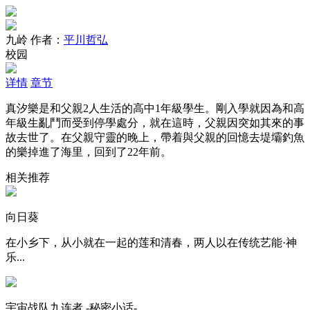
九岭
作者：
平川哲弘
校园
详情
章节
真汐樂是和父親2人生活的高中1年級學生。剛入學就因為和高
年級生亂鬥而受到停學處分，就在這時，父親因突如其來的事
故去世了。在父親守靈的晚上，帶着與父親的回憶去堤壩釣魚
的樂掉進了海里，回到了22年前。
相关推荐
向日葵
在小乡下，从小就在一起的莲和清春，两人以在传统艺能·神
乐...
宇宙战队九连者 -秘密小话-