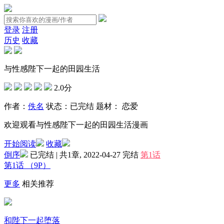
登录
注册
历史
收藏
与性感陛下一起的田园生活
2.0分
作者：
佚名
状态：
已完结
题材：
恋爱
欢迎观看与性感陛下一起的田园生活漫画
开始阅读
收藏
倒序
已完结 | 共1章, 2022-04-27
完结
第1话
第1话
（9P）
更多
相关推荐
和陛下一起堕落