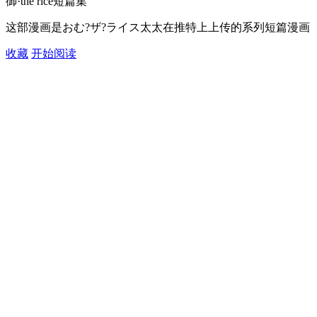
御·the rice短篇集
这部漫画是おむ?ザ?ライス太太在推特上上传的系列短篇漫画
收藏
开始阅读